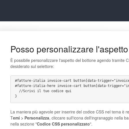
Posso personalizzare l'aspetto
È possibile personalizzare l'aspetto del bottone agendo tramite C
desiderato sul selettore:
#fatture-italia invoice-cart button[data-trigger="invoic
#fatture-italia-here invoice-cart button[data-trigger="i
  //Scrivi il tuo codice qui
}
La maniera più agevole per inserire del codice CSS nel tema è rec
T
emi > Personalizza
, cliccare sull'icona dell'ingranaggio nella b
nella sezione "
Codice CSS personalizzato
".